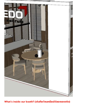
What’s inside our booth? (เดินทีละโซนเหมือนได้ลองของจริง)