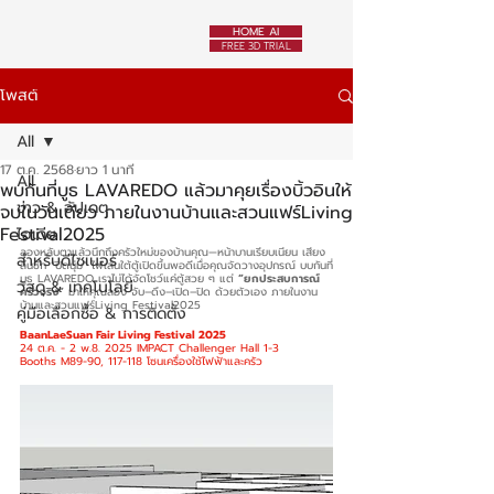
HOME AI
FREE 3D TRIAL
โพสต์
All
17 ต.ค. 2568
ยาว 1 นาที
All
พบกันที่บูธ LAVAREDO แล้วมาคุยเรื่องบิ้วอินให้
ข่าว & อัปเดต
จบในวันเดียว ภายในงานบ้านและสวนแฟร์Living
Festival2025
ไอเดีย
ลองหลับตาแล้วนึกถึงครัวใหม่ของบ้านคุณ—หน้าบานเรียบเนียน เสียง
สำหรับดีไซเนอร์
ลิ้นชัก “ปิดนุ่ม” ไฟเส้นใต้ตู้เปิดขึ้นพอดีเมื่อคุณจัดวางอุปกรณ์ บบกันที่
บูธ LAVAREDO เราไม่ได้จัดโชว์แค่ตู้สวย ๆ แต่ 
“ยกประสบการณ์
วัสดุ & เทคโนโลยี
ครัวจริง”
 มาให้คุณลอง จับ–ดึง–เปิด–ปิด ด้วยตัวเอง ภายในงาน
บ้านและสวนแฟร์Living Festival2025
คู่มือเลือกซื้อ & การติดตั้ง
BaanLaeSuan Fair Living Festival 2025
24 ต.ค. - 2 w.8. 2025 IMPACT Challenger Hall 1-3
Booths M89-90, 117-118 โซนเครื่องใช้ไฟฟ้าและครัว