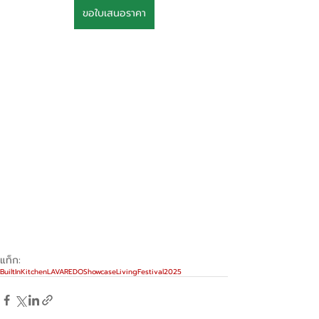
ขอใบเสนอราคา
แท็ก:
BuiltInKitchen
LAVAREDOShowcase
LivingFestival2025