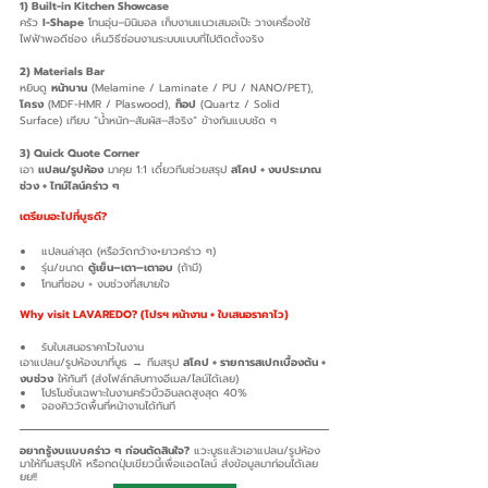
1) Built-in Kitchen Showcase
ครัว 
I-Shape
 โทนอุ่น–มินิมอล เก็บงานแนวเสมอเป๊ะ วางเครื่องใช้
ไฟฟ้าพอดีช่อง เห็นวิธีซ่อนงานระบบแบบที่ไปติดตั้งจริง
2) Materials Bar
หยิบดู 
หน้าบาน
 (Melamine / Laminate / PU / NANO/PET), 
โครง
 (MDF-HMR / Plaswood), 
ท็อป
 (Quartz / Solid 
Surface) เทียบ “น้ำหนัก–สัมผัส–สีจริง” ข้างกันแบบชัด ๆ
3) Quick Quote Corner
เอา 
แปลน/รูปห้อง
 มาคุย 1:1 เดี๋ยวทีมช่วยสรุป 
สโคป + งบประมาณ
ช่วง + ไทม์ไลน์คร่าว ๆ
เตรียมอะไปที่บูธดี?
แปลนล่าสุด (หรือวัดกว้าง×ยาวคร่าว ๆ)
รุ่น/ขนาด 
ตู้เย็น–เตา–เตาอบ
 (ถ้ามี)
โทนที่ชอบ + งบช่วงที่สบายใจ
Why visit LAVAREDO? (โปรฯ หน้างาน + ใบเสนอราคาไว)
รับใบเสนอราคาไวในงาน
เอาแปลน/รูปห้องมาที่บูธ → ทีมสรุป 
สโคป + รายการสเปกเบื้องต้น + 
งบช่วง
 ให้ทันที (ส่งไฟล์กลับทางอีเมล/ไลน์ได้เลย)
โปรโมชั่นเฉพาะในงานครัวบิ้วอินลดสูงสุด 40%
จองคิววัดพื้นที่หน้างานได้ทันที
อยากรู้งบแบบคร่าว ๆ ก่อนตัดสินใจ?
 แวะบูธแล้วเอาแปลน/รูปห้อง
มาให้ทีมสรุปให้ หรือกดปุ่มเขียวนี้เพื่อแอดไลน์ ส่งข้อมูลมาก่อนได้เลย
ยย!! 