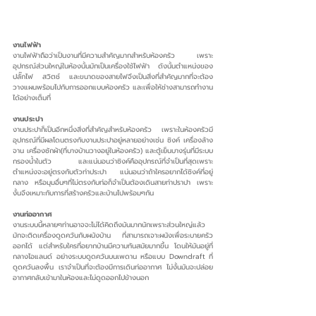
งานไฟฟ้า
งานไฟฟ้าถือว่าเป็นงานที่มีความสำคัญมากสำหรับห้องครัว เพราะ
อุปกรณ์ส่วนใหญ่ในห้องนั้นมักเป็นเครื่องใช้ไฟฟ้า ดังนั้นตำแหน่งของ
ปลั๊กไฟ สวิตช์ และขนาดของสายไฟจึงเป็นสิ่งที่สำคัญมากที่จะต้อง
วางแผนพร้อมไปกับการออกแบบห้องครัว และเพื่อให้ช่างสามารถทำงาน
ได้อย่างเต็มที่
งานประปา
งานประปาก็เป็นอีกหนึ่งสิ่งที่สำคัญสำหรับห้องครัว เพราะในห้องครัวมี
อุปกรณ์ที่มีผลโดนตรงกับงานประปาอยู่หลายอย่างเช่น ซิงค์ เครื่องล้าง
จาน เครื่องซักผ้า(ที่บางบ้านวางอยู่ในห้องครัว) และตู้เย็นบางรุ่นที่มีระบบ
กรองน้ำในตัว และแน่นอนว่าซิงค์คืออุปกรณ์ที่จำเป็นที่สุดเพราะ
ตำแหน่งจะอยู่ตรงกับตัวท่าประปา แน่นอนว่าถ้าใครอยากได้ซิงค์ที่อยู่
กลาง หรือมุมอื่นๆที่ไม่ตรงกับท่อก็จำเป็นต้องเดินสายท่าปราปา เพราะ
งั้นจึงเหมาะกับการที่สร้างครัวและบ้านไปพร้อมๆกัน
งานท่ออากาศ
งานระบบนี้หลายๆท่านอาจจะไม่ได้คิดถึงมันมากนักเพราะส่วนใหญ่แล้ว 
มักจะติดเครื่องดูดควันกับผนังบ้าน ที่สามารถเจาะผนังเพื่อระบายครัว
ออกได้ แต่สำหรับใครที่อยากบ้านมีความทันสมัยมากขึ้น โดนให้มันอยู่ที่
กลางไอแลนด์ อย่างระบบดูดควันบนเพดาน หรือแบบ Downdraft ที่
ดูดควันลงพื้น เราจำเป็นที่จะต้องมีการเดินท่ออากาศ ไม่งั้นมันจะปล่อย
อากาศกลับเข้ามาในห้องและไม่ดูดออกไปข้างนอก