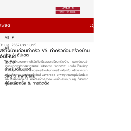
HOME AI
FREE 3D TRIAL
โพสต์
All
31 ม.ค. 2567
ยาว 1 นาที
All
สร้างบ้านก่อนทำครัว VS. ทำครัวก่อนสร้างบ้าน
ข่าว & อัปเดต
อันไหนดี
ไอเดีย
เริ่มต้นปีใหม่หลายๆคนก็เริ่มที่จะมีแพลนเตรียมสร้างบ้าน และแน่นอนว่า
เราจะขาดหัวใจหลักของบ้านไปไม่ได้อย่าง 'ห้องครัว' และสิ่งนี้ก็จะนำทุก
สำหรับดีไซเนอร์
ท่านไปสู่คำถามที่ว่า เราควรจะสร้างบ้านก่อนสร้างห้อครัว หรือเราควรจะ
สร้างห้องครัวก่อนกันแน่ วันนี้ Lavaredo จะพาทุกคนมาดูถึงข้อดีและ
วัสดุ & เทคโนโลยี
ข้อเสียของแต่ละวิธี หากใครที่กำลังวางแผนที่จะสร้างบ้านอยู่ ก็สามารถ
คู่มือเลือกซื้อ & การติดตั้ง
นำไปปรับใช้ได้เลย