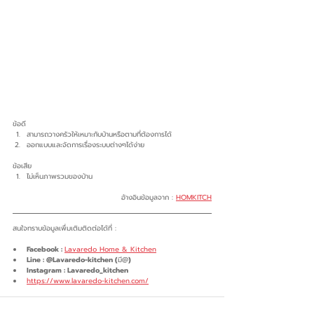
ข้อดี
สามารถวางครัวให้เหมาะกับบ้านหรือตามที่ต้องการได้
ออกแบบและจัดการเรื่องระบบต่างๆได้ง่าย
ข้อเสีย
ไม่เห็นภาพรวมของบ้าน
อ้างอินข้อมูลจาก : 
HOMKITCH
สนใจทราบข้อมูลเพื่มเติมติดต่อได้ที่ :
Facebook : 
Lavaredo Home & Kitchen
Line : @Lavaredo-kitchen (
มี@
)
Instagram : Lavaredo_kitchen
https://www.lavaredo-kitchen.com/