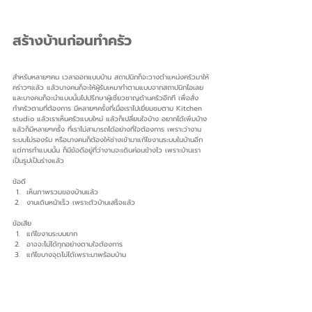
สร้างบ้านก่อนทำครัว
สำหรับหลายๆคน เวลาออกแบบบ้าน สถาปนิกก็จะวางตำแหน่งครัวมาให้
คร่าวๆแล้ว แล้วบางคนก็จะให้ผู้รับเหมาทำตามแบบจากสถาปนิกไอเลย 
และบางคนก็จะนำแบบนั้นไปปรึกษาผู้เชี่ยวชาญด้านครัวอีกที เพื่อสั่ง
ทำครัวตามที่ต้องการ มีหลายๆครั้งที่เมื่อเราไปเยี่ยมชมตาม Kitchen 
studio แล้วเราเห็นครัวแบบใหม่ แล้วก็เปลี่ยนใจบ้าง อยากได้เพิ่มบ้าง 
แล้วก็มีหลายๆครั้ง ที่เราไม่สามารถได้อย่างที่ใจต้องการ เพราะว่างาน
ระบบไม่รองรับ หรือบางคนก็ต้องให้ช่างเข้ามาแก้ไขงานระบบในบ้านอีก 
แต่การทำแบบนั้น ก็มีข้อดีอยู่ที่ว่างานจะเดินค่อนข้างไว เพราะบ้านเรา
เป็นรูปเป็นร่างแล้ว
ข้อดี
เห็นภาพรวมของบ้านแล้ว
งานเดินหน้าเร็ว เพราะตัวบ้านเสร็จแล้ว
ข้อเสีย
แก้ไขงานระบบยาก 
อาจจะไม่ได้ทุกอย่างตามใจต้องการ
แก้ไขบางจุดไม่ได้เพราะมาพร้อมบ้าน