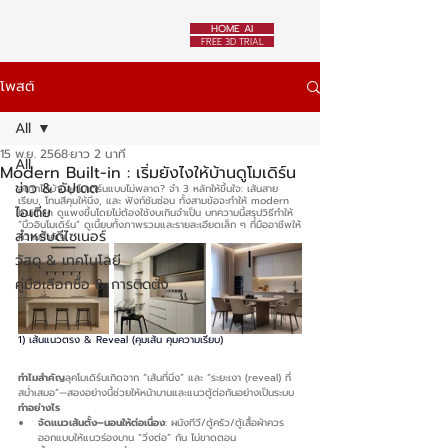
HOME AI
FREE 3D TRIAL
โพสต์
All
15 พ.ย. 2568
ยาว 2 นาที
All
Modern Built-in : เริ่มยังไงให้บ้านดูโมเดิร์น
ข่าว & อัปเดต
อยากได้บ้านลุคโมเดิร์นแบบไม่พลาด? จำ 3 หลักให้ขึ้นใจ: เส้นสาย
เรียบ, โทนสีคุมให้นิ่ง, และ ฟังก์ชันซ่อน ทั้งสามข้อจะทำให้ modern 
ไอเดีย
built-in ดูแพงขึ้นโดยไม่ต้องใช้งบเกินจำเป็น บทความนี้สรุปวิธีทำให้ 
“บิ้วอินโมเดิร์น” ดูเนี้ยบทั้งภาพรวมและรายละเอียดเล็ก ๆ ที่มืออาชีพให้
สำหรับดีไซเนอร์
ความสำคัญ
วัสดุ & เทคโนโลยี
คู่มือเลือกซื้อ & การติดตั้ง
1) เส้นแนวตรง & Reveal (คุมเส้น คุมความเรียบ)
ทำไมสำคัญ
ลุคโมเดิร์นเกิดจาก “เส้นที่นิ่ง” และ “ระยะเงา (reveal) ที่
สม่ำเสมอ”—สองอย่างนี้ช่วยให้หน้าบานและแนวตู้ต่อกันอย่างเป็นระบบ
ทำอย่างไร
จัดแนวเส้นตั้ง–นอนให้ต่อเนื่อง
: ผนังทีวี/ตู้ครัว/ตู้เสื้อผ้าควร
ออกแบบให้แนวร่องบาน “วิ่งต่อ” กัน ไม่ขาดตอน