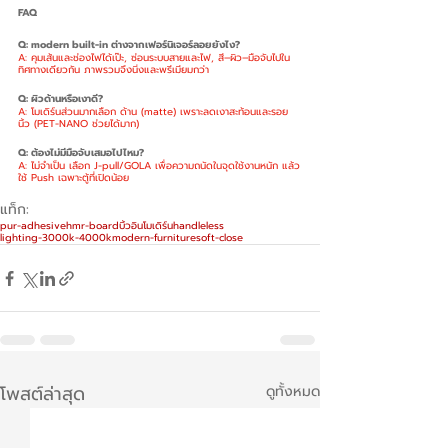
FAQ
Q: modern built-in ต่างจากเฟอร์นิเจอร์ลอยยังไง?
A: คุมเส้นและช่องไฟได้เป๊ะ, ซ่อนระบบสายและไฟ, สี–ผิว–มือจับไปใน
ทิศทางเดียวกัน ภาพรวมจึงนิ่งและพรีเมียมกว่า
Q: ผิวด้านหรือเงาดี?
A: โมเดิร์นส่วนมากเลือก ด้าน (matte) เพราะลดเงาสะท้อนและรอย
นิ้ว (PET-NANO ช่วยได้มาก)
Q: ต้องไม่มีมือจับเสมอไปไหม?
A: ไม่จำเป็น เลือก J-pull/GOLA เพื่อความถนัดในจุดใช้งานหนัก แล้ว
ใช้ Push เฉพาะตู้ที่เปิดน้อย
แท็ก:
pur-adhesive
hmr-board
บิ้วอินโมเดิร์น
handleless
lighting-3000k-4000k
modern-furniture
soft-close
โพสต์ล่าสุด
ดูทั้งหมด