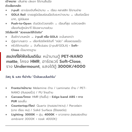
เป้าหมาย
: เส้นสาย 
clean
 ใช้งานลื่นมือ
ตัวเลือกหลัก
J-pull
: เซาะร่องจับที่หน้าบาน → เรียบ คลาสสิก ใช้งานง่าย
GOLA Rail
: รางอลูมิเนียมซ่อนมือจับระหว่างบาน → เส้นต่อเนื่อง
มาก, ดูมินิมอล
Push-to-Open
: ดันเปิดด้วยกลไก → เรียบที่สุด แต่ควรหลีก
เลี่ยงกับตู้หนัก/ถี่ ใช้เฉพาะบางส่วน
วิธีเลือกให้ “สวยและใช้ได้จริง”
ลิ้นชัก/บานหนัก → 
J-pull หรือ GOLA
 จะมั่นคงกว่า
ตู้สูง/บานยาว → เลือกโปรไฟล์จับที่ “ถนัด” เพื่อลดรอยนิ้ว
ครัวใช้งานจริง → จับที่แน่นอน (J-pull/GOLA) + 
Soft-
Close
 เป็นมาตรฐาน
สเปกที่ให้ฟีลโมเดิร์น
: หน้าบานตู้ 
PET-NANO 
matte
, โครง 
HMR
, ฮาร์ดแวร์ 
Soft-Close
, 
ราง 
Undermount
, แสงใต้ตู้ 
3000K/4000
วัสดุ & แสง ที่เข้ากับ “บิ้วอินแบบโมเดิร์น”
Fronts/หน้าบาน
: Melamine ด้าน / Laminate ด้าน / PET-
NANO (กันรอยนิ้ว) / PU โทนด้าน
Carcass/โครง
: HMR (กันชื้น) + 
Edge band ABS + กาว 
PUR
 รอบชิ้น
Countertop/ท็อป
: Quartz (ทนรอย/คราบ) / Porcelain 
(บาง เรียบ คม) / Solid Surface (ไร้รอยต่อ)
Lighting
: 
3000K
 = อุ่น, 
4000K
 = ขาวกลาง 
(ผสมสองโทน: 
ambient 3000K + task 4000K)