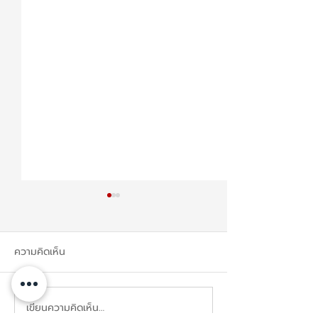
ความคิดเห็น
เขียนความคิดเห็น…
เปิดตัว Lavaredo Nano
เฟอร์นิเจอร์บิวท์