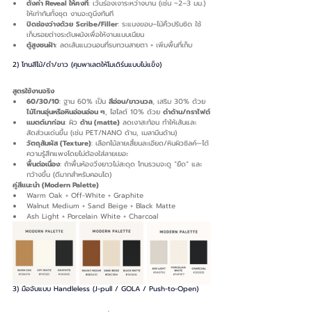
ตั้งค่า Reveal ให้คงที่
: เว้นร่องเงาระหว่างบาน (เช่น ~2–3 มม.) 
ให้เท่ากันทั้งชุด งานจะดูนิ่งทันที
ปิดช่องว่างด้วย Scribe/Filler
: ระแนงขอบ–ไม้คิ้วปรับชิด ใช้
เก็บรอยต่างระดับผนังเพื่อให้งานแนบเนียน
ตู้สูงชนฝ้า
: ลดเส้นแนวนอนที่รบกวนสายตา + เพิ่มพื้นที่เก็บ
2) โทนสีไม้/ดำ/ขาว (คุมพาเลตให้โมเดิร์นแบบไม่แข็ง)
สูตรใช้งานจริง
60/30/10
: ฐาน 60% เป็น 
สีอ่อน/ขาวนวล
, เสริม 30% ด้วย 
ไม้โทนอุ่นหรือหินอ่อนอ่อน ๆ
, ไฮไลต์ 10% ด้วย 
ดำด้าน/กราไฟต์
แมตต์มาก่อน
: ผิว 
ด้าน (matte)
 ลดเงาสะท้อน ทำให้เส้นและ
สัดส่วนเด่นขึ้น (เช่น PET/NANO ด้าน, เมลามีนด้าน)
วัตถุสัมผัส (Texture)
: เลือกไม้ลายเสี้ยนละเอียด/หินผิวซิลค์—ได้
ความรู้สึกแพงโดยไม่ต้องใส่ลายเยอะ
พื้นต่อเนื่อง
: ถ้าพื้นห้องวิ่งยาวไม่สะดุด โทนรวมจะดู “ยืด” และ
กว้างขึ้น (ดีมากสำหรับคอนโด)
คู่สีแนะนำ (Modern Palette)
Warm Oak + Off-White + Graphite
Walnut Medium + Sand Beige + Black Matte
Ash Light + Porcelain White + Charcoal
3) มือจับแบบ Handleless (J-pull / GOLA / Push-to-Open)