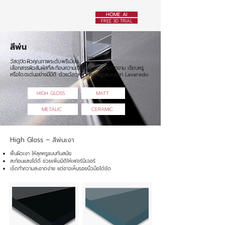
HOME AI
FREE 3D TRIAL
สีพ่น
วัสดุปิดผิวคุณภาพระดับพรีเมียม
เลือกสรรผิวสัมผัสที่สะท้อนความเป็นคุณ ทั้งความเงางาม เรียบหรู
หรือโดดเด่นอย่างมีมิติ ด้วยวัสดุหลากหลายรูปแบบจาก Lavaredo
HIGH GLOSS
MATT
METALIC
CERAMIC
High Gloss – สีพ่นเงา
พื้นผิวเงา ให้ลุคหรูแบบทันสมัย
สะท้อนแสงได้ดี ช่วยเพิ่มมิติให้เฟอร์นิเจอร์
เช็ดทำความสะอาดง่าย แต่อาจเห็นรอยนิ้วมือได้ชัด