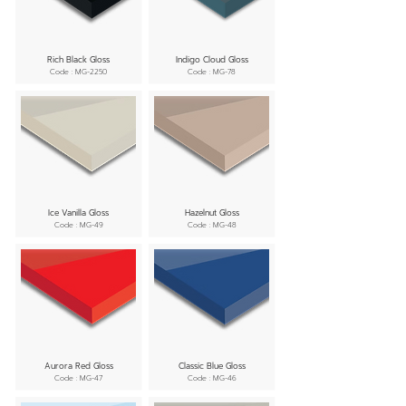
Rich Black Gloss
Indigo Cloud Gloss
Code : MG-2250
Code : MG-78
Ice Vanilla Gloss
Hazelnut Gloss
Code : MG-49
Code : MG-48
Aurora Red Gloss
Classic Blue Gloss
Code : MG-47
Code : MG-46