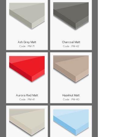
Ash Grey Matt
Charcoal Matt
Code : PM-71
Code : PM-42
Aurora Red Matt
Hazelnut Matt
Code : PM-41
Code : PM-40