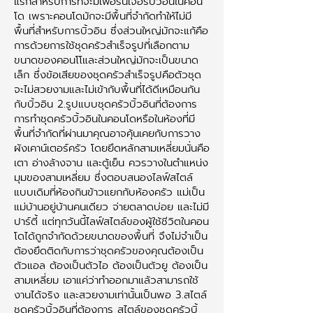
แรกสำหรับการที่จะมีเฟอร์นิเจอร์บิ้วอินในคอน
โด เพราะคอนโดมักจะมีพื้นที่จำกัดทำให้ไม่มี
พื้นที่สำหรับการบิ้วอิน ซึ่งส่วนใหญ่มักจะแก้คือ
การด้วยการใช้ชุดครัวสำเร็จรูปที่เลือกตาม
ขนาดของคอนโโและส่วนใหญ่มักจะเป็นขนาด
เล็ก ซึ่งข้อเสียของชุดครัวสำเร็จรูปคือตัวชุด
จะไม่สวยงามและไม่เข้ากับพื้นที่ได้ดีเหมือนกัน
กับบิ้วอิน 2.รูปแบบชุดครัวบิ้วอินที่ต้องการ
การทำชุดครัวบิ้วอินในคอนโดหรือในห้องที่มี
พื้นที่จำกัดที่ผ่านมาคุณอาจคุ้นเคยกับการวาง
ผังเคาน์เตอร์ครัว โดยยึดหลักสามเหลี่ยมนั่นคือ
เตา อ่างล้างจาน และตู้เย็น ควรวางในตำแหน่ง
มุมของสามเหลี่ยม ซึ่งตอบสนองไลฟ์สไตล์
แบบเดิมที่ห้องกินข้าวแยกกับห้องครัว แม่เป็น
แม่บ้านอยู่บ้านคนเดียว จ่ายตลาดบ่อย และไม่มี
ปาร์ตี้ แต่ทุกวันนี้ไลฟ์สไตล์ของผู้ใช้ชีวิตในคอน
โดได้ถูกจำกัดด้วยขนาดของพื้นที่ จึงไม่จำเป็น
ต้องยึดติดกับการว่าชุดครัวของคุณต้องเป็น
ตัวแอล ต้องเป็นตัวไอ ต้องเป็นตัวยู ต้องเป็น
สามเหลี่ยม เอาแค่ว่าทำออกมาแล้วสามารถใช้
งานได้จริง และสวยงามเท่านั้นเป็นพอ 3.สไตล์
ชุดครัวบิ้วอินที่ต้องการ สไตล์ของชุดครัวบิ้