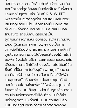
วอินมีหลากหลายสไตล์ แต่ที่เห็นว่าจะเหมาะกับ
คอนโดมากที่สุดก็คงจะเป็นสไตล์โมเดิร์นซึ่งที่มา
แรงมากในทุกวันนี้คือ BLACK & WHITE
เพราะว่าเป็นสไตล์ที่ดูเรียบง่ายแต่แฝงไปด้วย
เสน่ห์ที่ดูแล้วไม่เบื่อ หรือถ้าคุณชื่นชอบสไตล์
อื่นก้มีให้เลือกอีกมากมาย เช่น สไตล์มินิมอล
โทนสีขาว โดยมีเคาน์เตอร์บาร์เป็น
จุดศูนย์กลางภายในห้องครัว, สไตล์สแกนดิเน
เวียน (Scandinavian Style) ซึ่งเป็นการ
ตกแต่งที่เรียบง่าย สบายตา, สไตล์คลาสสิค ที่
ดูแล้วสบายตา แฝงไปด้วยเสน่ห์ของไม้, สไตล์
ลอฟท์ ซึ่งเน้นโทนสีเทา และผสมผสานรหว่างโม
เดิร์นและคลาสสิคได้อย่างลงตัว, สไตล์โมเดิร์น
ซึ่งเป็นที่นิยมมากในปัจจุบันเพราะดูแล้วสบาย
ตา มีเสน่ห์น่ามอง 4.การเลือกเครื่องใช้ไฟฟ้า
และอุปกรณ์ในห้องครัว แน่นอนว่าชุดครัวบิ้
วอินในคอนโดคงใช้เครื่องใช้ไฟฟ้าและอุปกรณ์
ในห้องครัวแบบเต็มสูบเหมือนกับชุดครัวบิ้วอิน
ตามบ้านหรือทาวเฮ้าส์ไม่ได้ ซึ่งที่แนะนำก็คือ
เครื่องดูดควันให้เลือกเป็นแบบสลิมไลน์หรือ
แบบมาตรฐานเพราะว่าสามารถติดตั้งได้ทั้ง