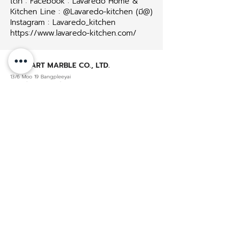
ได้ที่ : Facebook : Lavaredo Home &
Kitchen Line : @Lavaredo-kitchen (มี@)
Instagram : Lavaredo_kitchen
https://www.lavaredo-kitchen.com/
SIAM ART MARBLE CO., LTD.
13/6 Moo 19 Bangpleeyai
Bangplee, Samutprakan 10540
TaxID. 0115547002959
Email : service@lavaredo-kitchen.com
About us
Material
Lacquer
About LAVAREDO
Laminate
Contact us
Glass
Product Warranty
Policies & Certificated
Privacy policy
Pro Contractors
Pro Resources