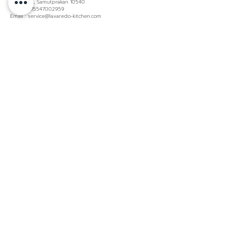
Bangplee, Samutprakan 10540
TaxID. 0115547002959
Email : service@lavaredo-kitchen.com
About us
Material
Lacquer
About LAVAREDO
Laminate
Contact us
Glass
Product Warranty
Policies & Certificated
Privacy policy
Pro Contractors
Pro Resources
Showroom
Kitchen
Bangkok
Luxury
Samutprakarn (head
Contemporary
office)
Minimal
Huahin
Modern
Ubon Ratchathani
Modern Classic
Phuket
Nordic