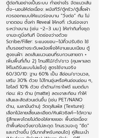
ตู้ต่อกันอย่างเป็นระบบ ทำอย่างไร จัดแนวเส้น
ตั้ง–นอนให้ต่อเนื่อง: ผนังทีวี/ตู้ครัว/ตู้เสื้อผ้า
ควรออกแบบให้แนวร่องบาน “วิ่งต่อ” กัน ไม่
ขาดตอน ตั้งค่า Reveal ให้คงที่: เว้นร่องเงา
ระหว่างบาน (เช่น ~2–3 มม.) ให้เท่ากันทั้งชุด
งานจะดูนิ่งทันที ปิดช่องว่างด้วย
Scribe/Filler: ระแนงขอบ–ไม้คิ้วปรับชิด ใช้
เก็บรอยต่างระดับผนังเพื่อให้งานแนบเนียน ตู้
สูงชนฝ้า: ลดเส้นแนวนอนที่รบกวนสายตา +
เพิ่มพื้นที่เก็บ 2) โทนสีไม้/ดำ/ขาว (คุมพาเลต
ให้โมเดิร์นแบบไม่แข็ง) สูตรใช้งานจริง
60/30/10: ฐาน 60% เป็น สีอ่อน/ขาวนวล,
เสริม 30% ด้วย ไม้โทนอุ่นหรือหินอ่อนอ่อน ๆ,
ไฮไลต์ 10% ด้วย ดำด้าน/กราไฟต์ แมตต์มา
ก่อน: ผิว ด้าน (matte) ลดเงาสะท้อน ทำให้
เส้นและสัดส่วนเด่นขึ้น (เช่น PET/NANO
ด้าน, เมลามีนด้าน) วัตถุสัมผัส (Texture):
เลือกไม้ลายเสี้ยนละเอียด/หินผิวซิลค์—ได้ความ
รู้สึกแพงโดยไม่ต้องใส่ลายเยอะ พื้นต่อเนื่อง:
ถ้าพื้นห้องวิ่งยาวไม่สะดุด โทนรวมจะดู “ยืด”
และกว้างขึ้น (ดีมากสำหรับคอนโด) คู่สีแนะนำ