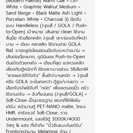
(Modern Palette) Warm Oak + Off-
White + Graphite Walnut Medium +
Sand Beige + Black Matte Ash Light +
Porcelain White + Charcoal 3) มือจับ
แบบ Handleless (J-pull / GOLA / Push-
to-Open) เป้าหมาย: เส้นสาย clean ใช้งาน
ลื่นมือ ตัวเลือกหลัก J-pull: เซาะร่องจับที่หน้า
บาน → เรียบ คลาสสิก ใช้งานง่าย GOLA
Rail: รางอลูมิเนียมซ่อนมือจับระหว่างบาน →
เส้นต่อเนื่องมาก, ดูมินิมอล Push-to-Open:
ดันเปิดด้วยกลไก → เรียบที่สุด แต่ควรหลีก
เลี่ยงกับตู้หนัก/ถี่ ใช้เฉพาะบางส่วน วิธีเลือกให้
“สวยและใช้ได้จริง” ลิ้นชัก/บานหนัก → J-pull
หรือ GOLA จะมั่นคงกว่า ตู้สูง/บานยาว →
เลือกโปรไฟล์จับที่ “ถนัด” เพื่อลดรอยนิ้ว ครัว
ใช้งานจริง → จับที่แน่นอน (J-pull/GOLA) +
Soft-Close เป็นมาตรฐาน สเปกที่ให้ฟีลโม
เดิร์น: หน้าบานตู้ PET-NANO matte, โครง
HMR, ฮาร์ดแวร์ Soft-Close, ราง
Undermount, แสงใต้ตู้ 3000K/4000
วัสดุ & แสง ที่เข้ากับ “บิ้วอินแบบโมเดิร์น”
Fronts/หน้าบาน: Melamine ด้าน /