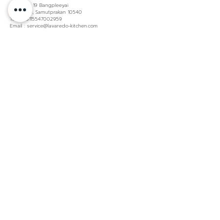
13/6 Moo 19 Bangpleeyai
Bangplee, Samutprakan 10540
TaxID. 0115547002959
Email : service@lavaredo-kitchen.com
About us
Material
Lacquer
About LAVAREDO
Laminate
Contact us
Glass
Product Warranty
Policies & Certificated
Privacy policy
Pro Contractors
Pro Resources
Showroom
Kitchen
Bangkok
Luxury
Samutprakarn (head
Contemporary
office)
Minimal
Huahin
Modern
Ubon Ratchathani
Modern Classic