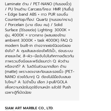
Laminate ด้าน / PET-NANO (กันรอยนิ้ว)
/ PU โทนด้าน Carcass/โครง: HMR (กันชื้น)
+ Edge band ABS + กาว PUR รอบชิ้น
Countertop/ท็อป: Quartz (ทนรอย/คราบ)
/ Porcelain (บาง เรียบ คม) / Solid
Surface (ไร้รอยต่อ) Lighting: 3000K =
อุ่น, 4000K = ขาวกลาง (ผสมสองโทน:
ambient 3000K + task 4000K) FAQ Q:
modern built-in ต่างจากเฟอร์นิเจอร์ลอย
ยังไง? A: คุมเส้นและช่องไฟได้เป๊ะ, ซ่อนระบบ
สายและไฟ, สี–ผิว–มือจับไปในทิศทางเดียวกัน
ภาพรวมจึงนิ่งและพรีเมียมกว่า Q: ผิวด้าน
หรือเงาดี? A: โมเดิร์นส่วนมากเลือก ด้าน
(matte) เพราะลดเงาสะท้อนและรอยนิ้ว (PET-
NANO ช่วยได้มาก) Q: ต้องไม่มีมือจับเสมอ
ไปไหม? A: ไม่จำเป็น เลือก J-pull/GOLA
เพื่อความถนัดในจุดใช้งานหนัก แล้วใช้ Push
เฉพาะตู้ที่เปิดน้อย
SIAM ART MARBLE CO., LTD.