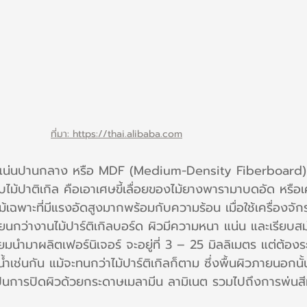
ที่มา: https://thai.alibaba.com
าแน่นปานกลาง หรือ MDF (Medium-Density Fiberboard) ไม
บไม้ปาติเกิล คือเอาเศษขี้เลื่อยของไม้ยางพารามาบดอัด หรือ
้เฉพาะที่มีแรงอัดสูงมากพร้อมกับความร้อน เมื่อใช้เครื่องจั
นียนกว่างานไม้ปาร์ติเกิลบอร์ด ผิวมีความหนา แน่น และเรียบส
มนำมาผลิตเฟอร์นิเจอร์ จะอยู่ที่ 3 – 25 มิลลิเมตร แต่ต้องระว
ำเช่นกัน แม้จะทนกว่าไม้ปาร์ติเกิลก็ตาม ซึ่งพื้นผิวภายนอกน
ป็นการปิดผิวด้วยกระดาษเมลามีน ลามิเนต รวมไปถึงการพ่นสี