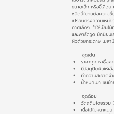
ไม้ปาร์ติเกิลบอร์ด (
ขนาดเล็ก หรือขี้เลื่
ชนิดนี้ไม่ทนต่อความชื
เปรียบตรงความเหนียวที
กาศเล็กๆ ทำให้เป็นไม้
และพาร์ดวูด มักนิยมเอ
ผิวด้วยกระดาษ เมลามี
	จุดเด่น
ราคาถูก หาซื้อง่
มีวัสดุปิดผิวให
ทำความสะอาดง่า
น้ำหนักเบา ขนย้
	จุดด้อย
วัตถุดิบโดยรวม 
เนื้อไม้ไม่หนาแน่