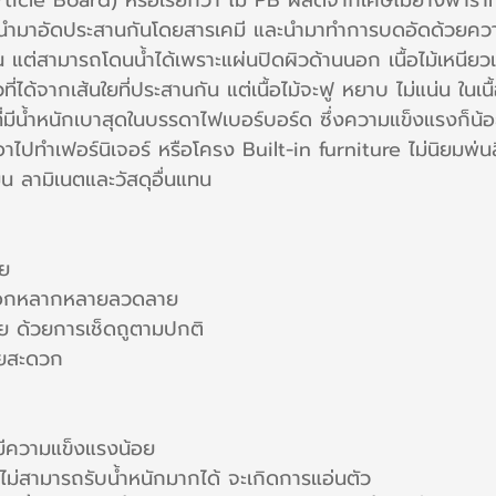
Particle Board) หรือเรียกว่า ไม้ PB ผลิตจากเศษไม้ยางพารา
อย นำมาอัดประสานกันโดยสารเคมี และนำมาทำการบดอัดด้วยความ
้น แต่สามารถโดนน้ำได้เพราะแผ่นปิดผิวด้านนอก เนื้อไม้เหนียวแ
่ได้จากเส้นใยที่ประสานกัน แต่เนื้อไม้จะฟู หยาบ ไม่แน่น ในเนื
ที่มีน้ำหนักเบาสุดในบรรดาไฟเบอร์บอร์ด ซึ่งความแข็งแรงก็น้อ
าไปทำเฟอร์นิเจอร์ หรือโครง Built-in furniture ไม่นิยมพ่นส
น ลามิเนตและวัสดุอื่นแทน
าย
้เลือกหลากหลายลวดลาย
ย ด้วยการเช็ดถูตามปกติ
ายสะดวก
มีความแข็งแรงน้อย
น ไม่สามารถรับน้ำหนักมากได้ จะเกิดการแอ่นตัว