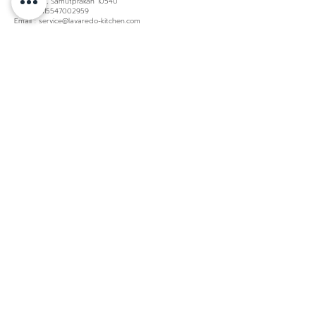
Bangplee, Samutprakan 10540
TaxID. 0115547002959
Email : service@lavaredo-kitchen.com
About us
Material
Lacquer
About LAVAREDO
Laminate
Contact us
Glass
Product Warranty
Policies & Certificated
Privacy policy
Pro Contractors
Pro Resources
Showroom
Kitchen
Bangkok
Luxury
Samutprakarn (head
Contemporary
office)
Minimal
Huahin
Modern
Ubon Ratchathani
Modern Classic
Phuket
Nordic