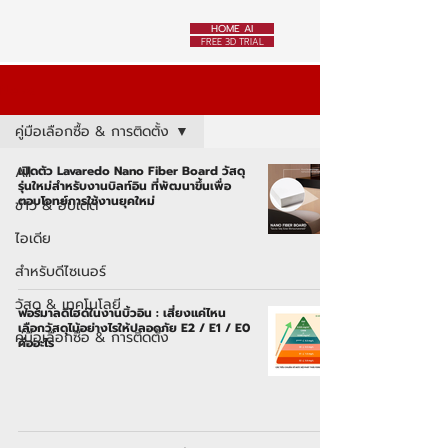
HOME AI
FREE 3D TRIAL
News
คู่มือเลือกซื้อ & การติดตั้ง
All
เปิดตัว Lavaredo Nano Fiber Board วัสดุ
รุ่นใหม่สำหรับงานบิลท์อิน ที่พัฒนาขึ้นเพื่อ
ตอบโจทย์การใช้งานยุคใหม่
ข่าว & อัปเดต
ไอเดีย
สำหรับดีไซเนอร์
วัสดุ & เทคโนโลยี
ฟอร์มาลดีไฮด์ในงานบิ้วอิน : เสี่ยงแค่ไหน
เลือกวัสดุไม้อย่างไรให้ปลอดภัย E2 / E1 / E0
คู่มือเลือกซื้อ & การติดตั้ง
คืออะไร