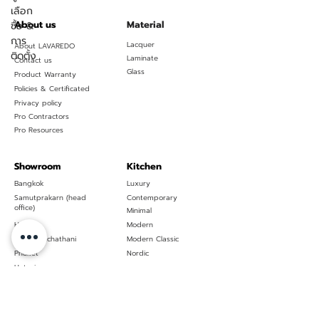
เลือก
About us
Material
ซื้อ &
การ
Lacquer
About LAVAREDO
ติดตั้ง
Laminate
Contact us
Glass
Product Warranty
Policies & Certificated
Privacy policy
Pro Contractors
Pro Resources
Showroom
Kitchen
Bangkok
Luxury
Samutprakarn (head
Contemporary
office)
Minimal
Huahin
Modern
Ubon Ratchathani
Modern Classic
Phuket
Nordic
Hatyai
Pattaya
Global
Custom Interiors