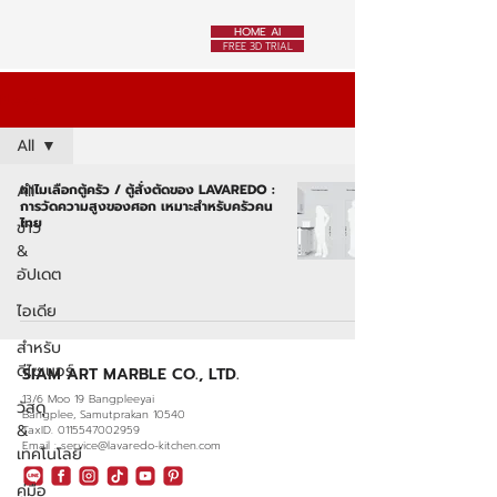
HOME AI
FREE 3D TRIAL
News
All
All
ทำไมเลือกตู้ครัว / ตู้สั่งตัดของ LAVAREDO :
การวัดความสูงของศอก เหมาะสำหรับครัวคน
ไทย
ข่าว
&
อัปเดต
ไอเดีย
สำหรับ
ดีไซเนอร์
SIAM ART MARBLE CO., LTD.
13/6 Moo 19 Bangpleeyai
วัสดุ
Bangplee, Samutprakan 10540
&
TaxID. 0115547002959
Email : service@lavaredo-kitchen.com
เทคโนโลยี
คู่มือ