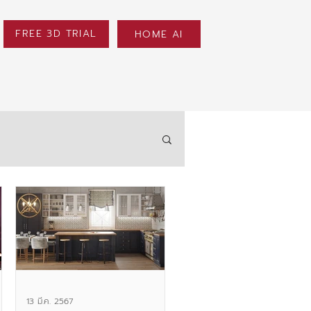
FREE 3D TRIAL
HOME AI
13 มี.ค. 2567