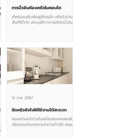
eas
การบิ้วอินห้องครัวในคอนโด
ce
สำหรับคนที่อาศัยอยู่ที่คอนโด หรือตัวบ้านมี
พื้นที่ที่จำกัด มักจะรู้สึกว่าการมีครัวบิ้วอินนั้น
ริม
เป็นสิ่งที่ไม่จำเป็นหรือมักจะมองข้ามไปและ
นด์
เลือ...
น
13 ก.พ. 2567
บตา
จัดครัวยังไงให้ใช้งานได้สะดวก
ห้องครัวนับได้ว่าเป็นหนึ่งในห้องสารพัดสิ่ง
หรือสวรรค์ของทุกคนในบ้านก็ว่าได้ พ่อแม่
ดู
ลูก ทำกับข้าว อร่อยๆร่วมกัน กันอย่าง
ำลัง
สนุกสนาน...
สี