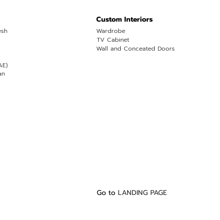
Custom Interiors
esh
Wardrobe
TV Cabinet
Wall and Conceated Doors
AE)
an
Go to
LANDING PAGE