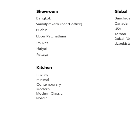
Showroom
Global
Bangkok
Banglad
Canada
Samutprakarn (head office)
USA
Huahin
Taiwan
Ubon Ratchathani
Dubai (U
Phuket
Uzbekist
Hatyai
Pattaya
Kitchen
Luxury
Minimal
Contemporary
Modern
Modern Classic
Nordic