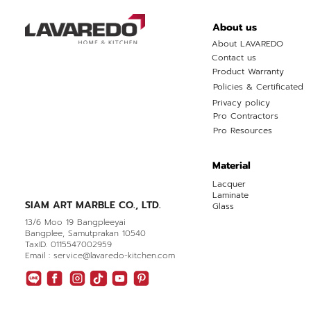
About us
About LAVAREDO
Contact us
Product Warranty
Policies & Certificated
Privacy policy
Pro Contractors
Pro Resources
Material
Lacquer
Laminate
SIAM ART MARBLE CO., LTD.
Glass
13/6 Moo 19 Bangpleeyai
Bangplee, Samutprakan 10540
TaxID. 0115547002959
Email : service@lavaredo-kitchen.com