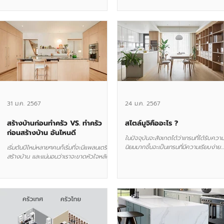
ในปี 2024...
31 ม.ค. 2567
24 ม.ค. 2567
สร้างบ้านก่อนทำครัว VS. ทำครัว
สไตล์มูจิคืออะไร ?
ก่อนสร้างบ้าน อันไหนดี
ในปัจจุบันจะสังเกตได้ว่าเทรนที่ได้รับควา
นิยมมากขึ้นจะเป็นเทรนที่มีความเรียบง่าย
เริ่มต้นปีใหม่หลายๆคนก็เริ่มที่จะมีแพลนเตรียม
สวย และให้บรรยากาศที่อบอุ่น นิยามของ
สร้างบ้าน และแน่นอนว่าเราจะขาดหัวใจหลัก
ว่า "น้อยแต่มาก"...
ของบ้านไปไม่ได้อย่าง 'ห้องครัว'...