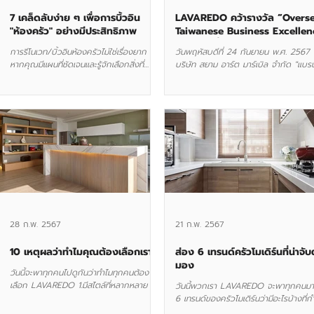
7 เคล็ดลับง่าย ๆ เพื่อการบิ้วอิน
LAVAREDO คว้ารางวัล “Overs
"ห้องครัว" อย่างมีประสิทธิภาพ
Taiwanese Business Excellen
Award ครั้งที่ 3” สำหรับ
การรีโนเวท/บิ้วอินห้องครัวไม่ใช่เรื่องยาก
วันพฤหัสบดีที่ 24 กันยายน พ.ศ. 2567
"ผลิตภัณฑ์คุณภาพสูง" เพื่อส่งเส
หากคุณมีแผนที่ชัดเจนและรู้จักเลือกสิ่งที่
บริษัท สยาม อาร์ต มาร์เบิล จำกัด "แบร
การสร้างมาตรฐานผลิตภัณฑ์ที่มี
เหมาะสม การปรับปรุงห้องครัวไม่เพียงช่วย
LAVAREDO" นำโดย นายจารุวิทย์ แซ่เฉิ
คุณภาพระดับโลก
เพิ่มความสวยงาม...
กรรมการผู้จัดการใหญ่...
28 ก.พ. 2567
21 ก.พ. 2567
10 เหตุผลว่าทำไมคุณต้องเลือกเรา
ส่อง 6 เทรนด์ครัวโมเดิร์นที่น่าจั
มอง
วันนี้จะพาทุกคนไปดูกันว่าทำไมทุกคนต้อง
เลือก LAVAREDO 1.มีสไตล์ที่หลากหลาย ไม่
วันนี้พวกเรา LAVAREDO จะพาทุกคนมา
ว่าจะสไตล์ไหน โมเดิร์น คลาสสิก วินเทจ...
6 เทรนด์ของครัวโมเดิร์นว่ามีอะไรบ้างที่ก
เป็นเทรนด์และน่าจับตามองอยู่บ้าง เทรนด์