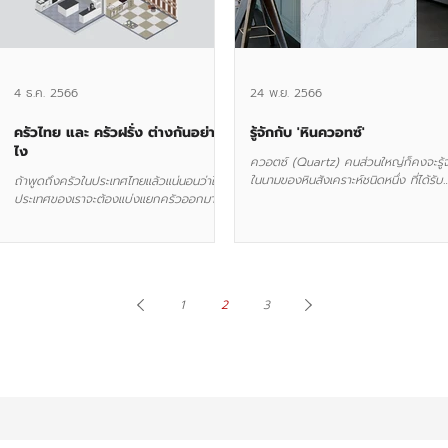
4 ธ.ค. 2566
24 พ.ย. 2566
ครัวไทย และ ครัวฝรั่ง ต่างกันอย่าง
รู้จักกับ 'หินควอทซ์'
ไง
ควอตซ์ (Quartz) คนส่วนใหญ่ก็คงจะรู้จ
ในนามของหินสังเคราะห์ชนิดหนึ่ง ที่ได้รับ
ถ้าพูดถึงครัวในประเทศไทยแล้วแน่นอนว่าใน
ความนิยมในการนำมาใช้ทำท็อปโต๊ะ ท็อปค
ประเทศของเราจะต้องแบ่งแยกครัวออกมา
สายตกแต่งบ้าน...
เป็น 2 แบบหลักๆคือ ครัวไทย และ ครัวฝรั่ง
(ครัวเทศ)...
1
2
3