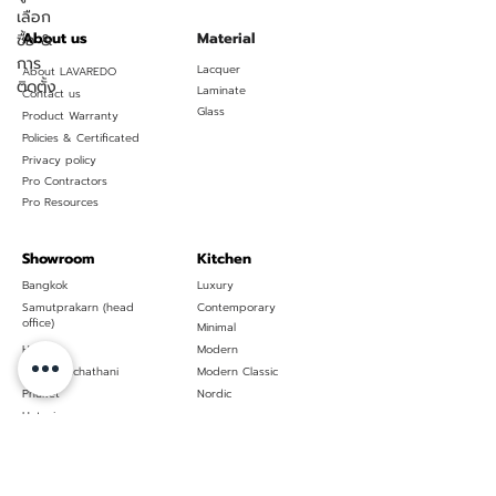
เลือก
About us
Material
ซื้อ &
การ
Lacquer
About LAVAREDO
ติดตั้ง
Laminate
Contact us
Glass
Product Warranty
Policies & Certificated
Privacy policy
Pro Contractors
Pro Resources
Showroom
Kitchen
Bangkok
Luxury
Samutprakarn (head
Contemporary
office)
Minimal
Huahin
Modern
Ubon Ratchathani
Modern Classic
Phuket
Nordic
Hatyai
Pattaya
Global
Custom Interiors