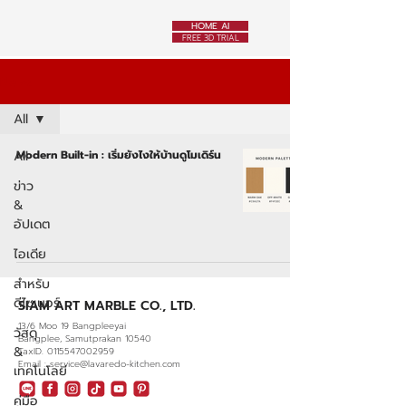
HOME AI
FREE 3D TRIAL
News
All
All
Modern Built-in : เริ่มยังไงให้บ้านดูโมเดิร์น
ข่าว
&
อัปเดต
ไอเดีย
สำหรับ
ดีไซเนอร์
SIAM ART MARBLE CO., LTD.
13/6 Moo 19 Bangpleeyai
วัสดุ
Bangplee, Samutprakan 10540
&
TaxID. 0115547002959
Email : service@lavaredo-kitchen.com
เทคโนโลยี
คู่มือ