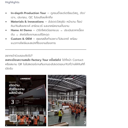
Highlights
In-depth Production Tour
 — ดูครบตั้งแต่เตรียมวัสดุ, ตัด/
เจาะ, ประกอบ, QC ไปจนถึงแพ็กกิ้ง
Materials & Innovations
 — อัปเดตวัสดุผิว หน้าบาน ท็อป
หิน/หินสังเคราะห์ ฮาร์ดแวร์ และเทคนิคงานเก็บงาน
Home AI Demo
 — เวิร์กโฟลว์ออกแบบ → ประเมินราคาเบื้อง
ต้น → ส่งต่อโรงงานแบบไร้สะดุด
Custom & OEM
 — คุยเคสสั่งทำเฉพาะ/โปรเจกต์ พร้อม
แนวทางไฟล์และสเปกที่โรงงานต้องการ
อยากเข้าร่วมรอบถัดไป?
ลงทะเบียนความสนใจ Factory Tour ครั้งต่อไป
 ได้ที่หน้า Contact 
หรือสแกน QR ในโปสเตอร์งานทีมงานจะอัปเดตรอบ/คิวที่ว่างให้ทันทีที่
เปิดรับ