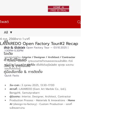
HOME AI
FREE 3D TRIAL
โพสต์
All
4 ต.ค. 2568
ยาว 1 นาที
All
LAVAREDO Open Factory Tour#2 Recap
ข่าว & อัปเดต
Built-in Furniture Open Factory Tour — 03.10.2025 | 
1:30PM–5:30PM
ไอเดีย
ขอบคุณทุกท่าน—
Interior / Designer / Architect / Contractor 
สำหรับดีไซเนอร์
— ที่มาร่วม “เปิดบ้าน” ดูกระบวนการทำงานของเราแบบใกล้ชิด ทัวร์
ครั้งนี้จัดเป็นรอบเล็ก 
40 ที่นั่ง
 เพื่อให้เดินดูไลน์ผลิต พูดคุย และถาม
วัสดุ & เทคโนโลยี
ตอบกันได้เต็มที่
คู่มือเลือกซื้อ & การติดตั้ง
Quick Facts
วัน–เวลา :
 3 ตุลาคม 2025, 13:30–17:00
สถานที่ :
 LAVAREDO (Siam Art Marble Co., Ltd.), 
Bangphli, Samutprakarn
ผู้ร่วมงาน :
 Interior, Designer, Architect, Contractor
Production Process • Materials & Innovations • 
Home 
AI
 (design-to-factory) • Custom Production • ของที่
ระลึกเฉพาะงาน