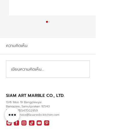
ความคิดเห็น
เขียนความคิดเห็น…
ขั้นตอนบิ้วอินกับ
เทรนด์การออกแบ
LAVAREDO: คู่มือการออก
in (บิ้วอิน) ปี 2
แบบบิ้วอินแบบ Step-by-
เฉดสีที่มาแรง สร้
Step
บรรยากาศใหม่ภาย
SIAM ART MARBLE CO., LTD.
13/6 Moo 19 Bangpleeyai
คุณ
Bangplee, Samutprakan 10540
TaxID. 0115547002959
Email : service@lavaredo-kitchen.com